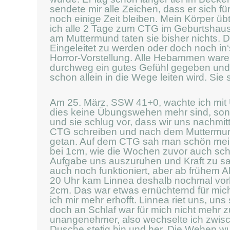
sendete mir alle Zeichen, dass er sich fü
noch einige Zeit bleiben. Mein Körper ü
ich alle 2 Tage zum CTG im Geburtshau
am Muttermund taten sie bisher nichts. D
Eingeleitet zu werden oder doch noch i
Horror-Vorstellung. Alle Hebammen ware
durchweg ein gutes Gefühl gegeben und
schon allein in die Wege leiten wird. Sie
Am 25. März, SSW 41+0, wachte ich mit 
dies keine Übungswehen mehr sind, sonde
und sie schlug vor, dass wir uns nachmi
CTG schreiben und nach dem Muttermun
getan. Auf dem CTG sah man schön mein
bei 1cm, wie die Wochen zuvor auch sch
Aufgabe uns auszuruhen und Kraft zu sa
auch noch funktioniert, aber ab frühem
20 Uhr kam Linnea deshalb nochmal vor
2cm. Das war etwas ernüchternd für mich
ich mir mehr erhofft. Linnea riet uns, un
doch an Schlaf war für mich nicht mehr 
unangenehmer, also wechselte ich zwis
Dusche stetig hin und her. Die Wehen w