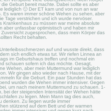
r die Geburt bereit machte. Dabei sollte es aber
bte lediglich 🙂 Der ET kam und von nun an war
s. Es waren immer schöne Wehen zu sehen, aber
ie Tage verstrichen und ich wurde nervöser.
n‘s Krankenhaus zu müssen war meine absolute
n aber unfassbar optimistisch und haben mir
 Zuversicht zugesprochen, dass mein Körper das
 sollten Recht behalten.
Unterleibsschmerzen auf und wusste direkt, dass
rn sich endlich etwas tut. Wir riefen Linnea an
ttags im Geburtshaus treffen und nochmal ein
d schauen sofern ich das möchte. Gesagt,
e Wehen, aber mein Muttermund war lediglich
on. Wir gingen also wieder nach Hause, mit der
mmeln für die Geburt. Ein paar Stunden hat das
 Abend wurden die Wehen immer intensiver. Gegen
bei, um nach meinem Muttermund zu schauen. 1-
, bei der steigenden Intensität der Wehen hätte
s schlafen zu legen. Mein Mann tag dies auch,
zu denken. Zu liegen wurde immer
chen stützend auf dem Bett und der warmen
urden immer intensiver und gegen kurz nach