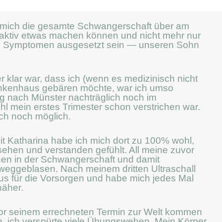
ch mich die gesamte Schwangerschaft über am
 aktiv etwas machen können und nicht mehr nur
d Symptomen ausgesetzt sein — unseren Sohn
 klar war, dass ich (wenn es medizinisch nicht
rankenhaus gebären möchte, war ich umso
 nach Münster nachträglich noch im
mein erstes Trimester schon verstrichen war.
och noch möglich.
t Katharina habe ich mich dort zu 100% wohl,
ehen und verstanden gefühlt. All meine zuvor
nen in der Schwangerschaft und damit
eggeblasen. Nach meinem dritten Ultraschall
us für die Vorsorgen und habe mich jedes Mal
näher.
 vor seinem errechneten Termin zur Welt kommen
en, ich verspürte viele Übungswehen. Mein Körper