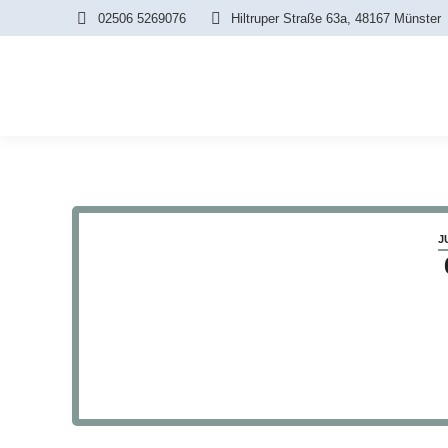
02506 5269076
Hiltruper Straße 63a, 48167 Münster
J