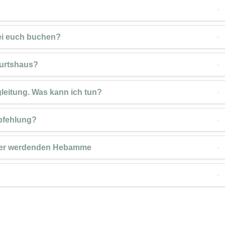
ei euch buchen?
burtshaus?
leitung. Was kann ich tun?
mpfehlung?
serer werdenden Hebamme