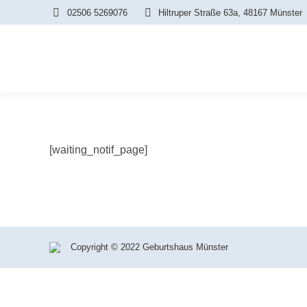
02506 5269076
Hiltruper Straße 63a, 48167 Münster
[waiting_notif_page]
Copyright © 2022 Geburtshaus Münster